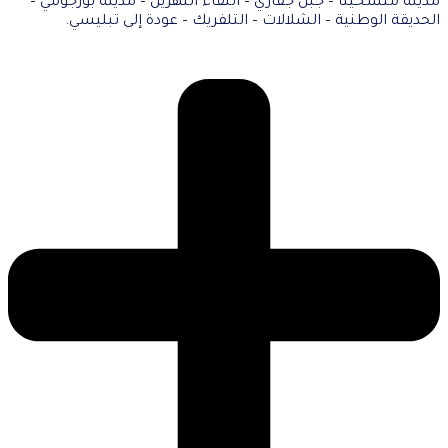
مدينة متسخيتا – جبل جفاري – التقاء النهرين – مدينة بورجومي –
الحديقة الوطنية – الشلالات – التلفريك – عودة إلى تبليسي.