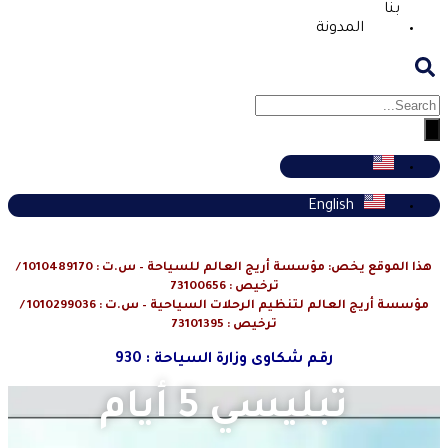
بنا
المدونة
English
هذا الموقع يخص: مؤسسة أريج العالم للسياحة – س.ت : 1010489170 /
ترخيص : 73100656
مؤسسة أريج العالم لتنظيم الرحلات السياحية – س.ت : 1010299036 /
ترخيص : 73101395
رقم شكاوى وزارة السياحة : 930
تبليسي 5 أيام