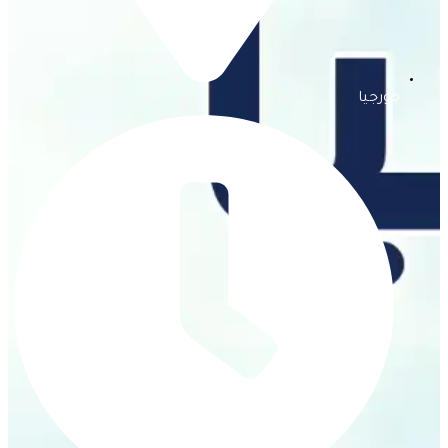
جورجيا