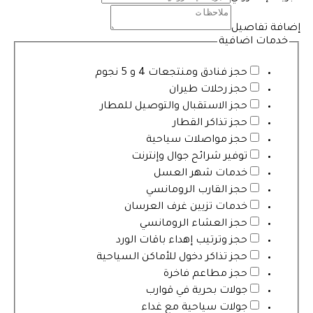
إضافة تفاصيل
خدمات اضافية
حجز فنادق ومنتجعات 4 و 5 نجوم
حجز رحلات طيران
حجز الاستقبال والتوصيل للمطار
حجز تذاكر القطار
حجز مواصلات سياحية
توفير شرائح جوال وإنترنت
خدمات شهر العسل
حجز القارب الرومانسي
خدمات تزيين غرف العرسان
حجز العشاء الرومانسي
حجز وترتيب إهداء باقات الورد
حجز تذاكر دخول للأماكن السياحية
حجز مطاعم فاخرة
جولات بحرية في قوارب
جولات سياحية مع غداء