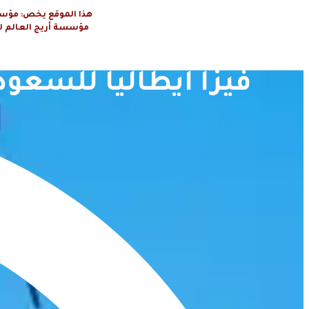
هذا الموقع يخص: مؤسسة أريج العال
مؤسسة أريج العالم لتنظيم الرحلا
فيزا ايطاليا للسعوديين وبك