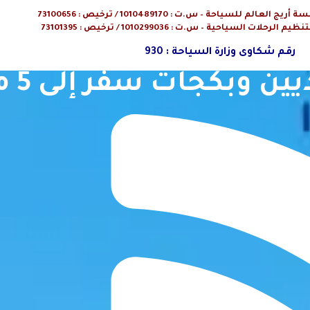
م للسياحة – س.ت : 1010489170 / ترخيص : 73100656
ت السياحية – س.ت : 1010299036 / ترخيص : 73101395
رقم شكاوى وزارة السياحة : 930
جات سفر إلى 5 مدن استثنائية