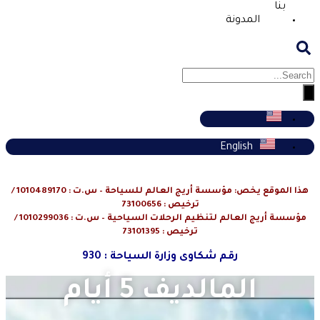
بنا
المدونة
English
هذا الموقع يخص: مؤسسة أريج العالم للسياحة – س.ت : 1010489170 /
ترخيص : 73100656
مؤسسة أريج العالم لتنظيم الرحلات السياحية – س.ت : 1010299036 /
ترخيص : 73101395
رقم شكاوى وزارة السياحة : 930
المالديف 5 أيام