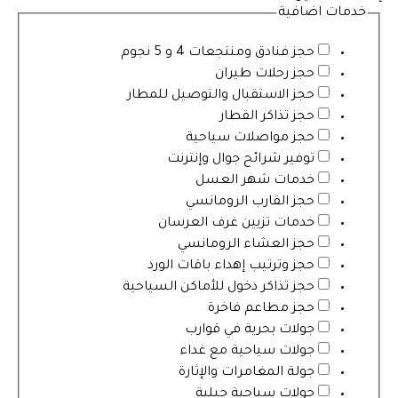
خدمات اضافية
حجز فنادق ومنتجعات 4 و 5 نجوم
حجز رحلات طيران
حجز الاستقبال والتوصيل للمطار
حجز تذاكر القطار
حجز مواصلات سياحية
توفير شرائح جوال وإنترنت
خدمات شهر العسل
حجز القارب الرومانسي
خدمات تزيين غرف العرسان
حجز العشاء الرومانسي
حجز وترتيب إهداء باقات الورد
حجز تذاكر دخول للأماكن السياحية
حجز مطاعم فاخرة
جولات بحرية في قوارب
جولات سياحية مع غداء
جولة المغامرات والإثارة
جولات سياحية جبلية