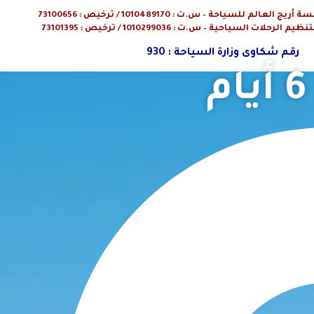
م للسياحة – س.ت : 1010489170 / ترخيص : 73100656
ت السياحية – س.ت : 1010299036 / ترخيص : 73101395
رقم شكاوى وزارة السياحة : 930