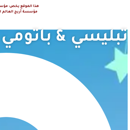
هذا الموقع يخص: مؤسسة أريج العال
مؤسسة أريج العالم لتنظيم الرحلا
تبليسي & باتومي 6 أيام