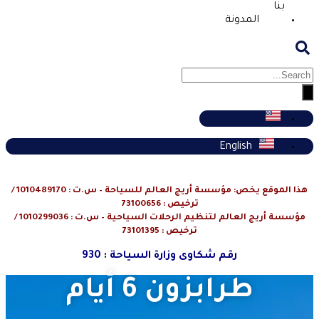
بنا
المدونة
English
هذا الموقع يخص: مؤسسة أريج العالم للسياحة – س.ت : 1010489170 /
ترخيص : 73100656
مؤسسة أريج العالم لتنظيم الرحلات السياحية – س.ت : 1010299036 /
ترخيص : 73101395
رقم شكاوى وزارة السياحة : 930
طرابزون 6 أيام