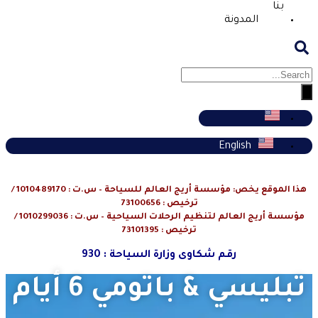
بنا
المدونة
English
هذا الموقع يخص: مؤسسة أريج العالم للسياحة – س.ت : 1010489170 /
ترخيص : 73100656
مؤسسة أريج العالم لتنظيم الرحلات السياحية – س.ت : 1010299036 /
ترخيص : 73101395
رقم شكاوى وزارة السياحة : 930
تبليسي & باتومي 6 أيام