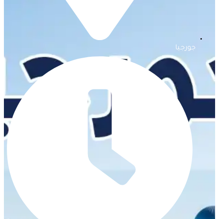
جورجيا