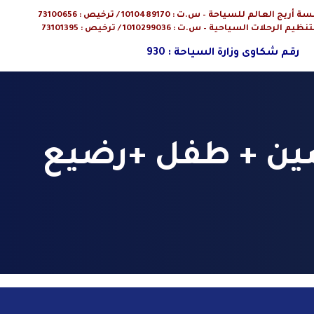
م للسياحة – س.ت : 1010489170 / ترخيص : 73100656
ت السياحية – س.ت : 1010299036 / ترخيص : 73101395
رقم شكاوى وزارة السياحة : 930
 + طفل +رضيع