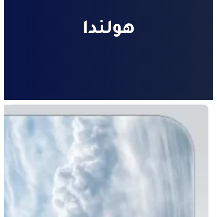
هولندا