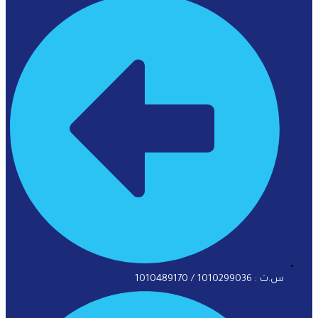
س.ت : 1010299036 / 1010489170