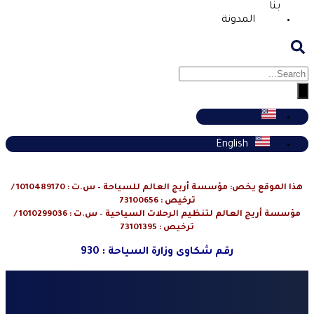
بنا
المدونة
English
هذا الموقع يخص: مؤسسة أريج العالم للسياحة – س.ت : 1010489170 /
ترخيص : 73100656
مؤسسة أريج العالم لتنظيم الرحلات السياحية – س.ت : 1010299036 /
ترخيص : 73101395
رقم شكاوى وزارة السياحة : 930