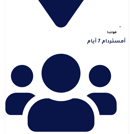
هولندا
أمستردام 7 أيام