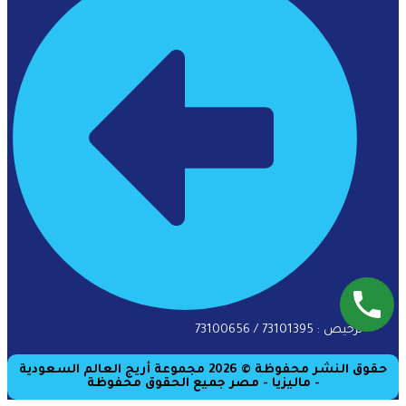
ترخيص : 73101395 / 73100656
حقوق النشر محفوظة © 2026 مجموعة أريج العالم السعودية
- ماليزيا - مصر جميع الحقوق محفوظة