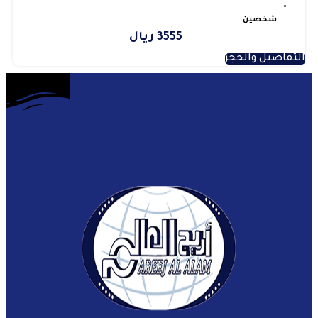
شخصين
3555 ريال
التفاصيل والحجز