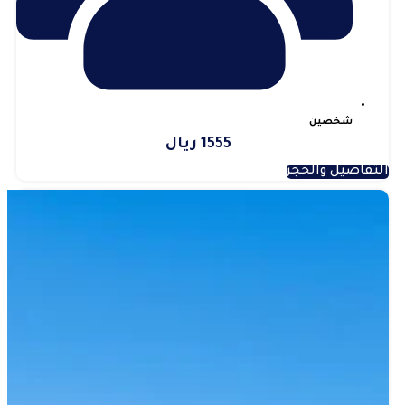
شخصين
1555 ريال
التفاصيل والحجز