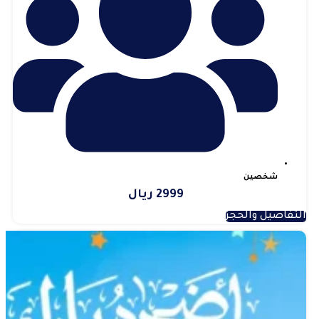
شخصين
2999 ريال
التفاصيل والحجز