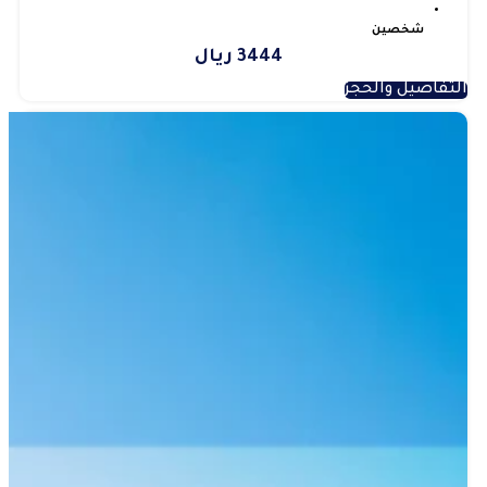
شخصين
3444 ريال
التفاصيل والحجز