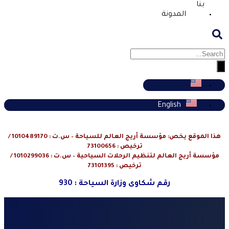
بنا
المدونة
English
هذا الموقع يخص: مؤسسة أريج العالم للسياحة – س.ت : 1010489170 /
ترخيص : 73100656
مؤسسة أريج العالم لتنظيم الرحلات السياحية – س.ت : 1010299036 /
ترخيص : 73101395
رقم شكاوى وزارة السياحة : 930