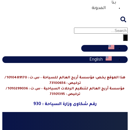
بنا
المدونة
English
هذا الموقع يخص: مؤسسة أريج العالم للسياحة – س.ت : 1010489170 /
ترخيص : 73100656
مؤسسة أريج العالم لتنظيم الرحلات السياحية – س.ت : 1010299036 /
ترخيص : 73101395
رقم شكاوى وزارة السياحة : 930