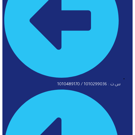
س.ت : 1010299036 / 1010489170