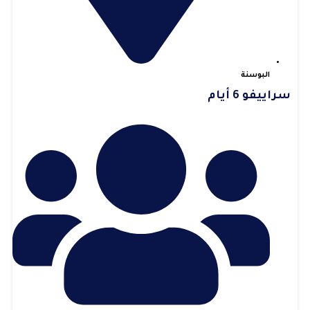
البوسنة
سراييفو 6 أيام