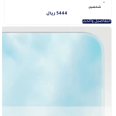
شخصين
5444 ريال
التفاصيل والحجز