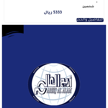
شخصين
5333 ريال
التفاصيل والحجز