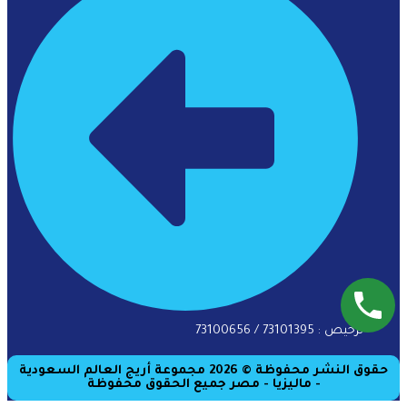
ترخيص : 73101395 / 73100656
حقوق النشر محفوظة © 2026 مجموعة أريج العالم السعودية
- ماليزيا - مصر جميع الحقوق محفوظة