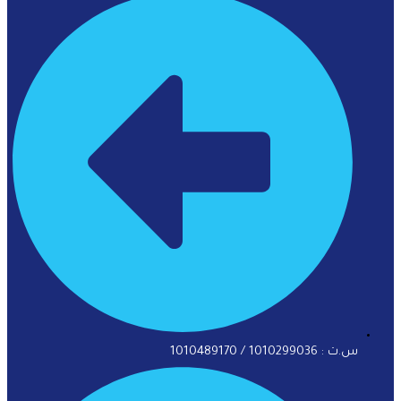
س.ت : 1010299036 / 1010489170