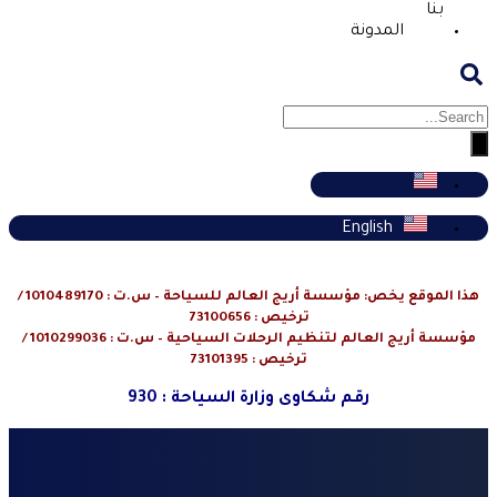
بنا
المدونة
English
هذا الموقع يخص: مؤسسة أريج العالم للسياحة – س.ت : 1010489170 /
ترخيص : 73100656
مؤسسة أريج العالم لتنظيم الرحلات السياحية – س.ت : 1010299036 /
ترخيص : 73101395
رقم شكاوى وزارة السياحة : 930