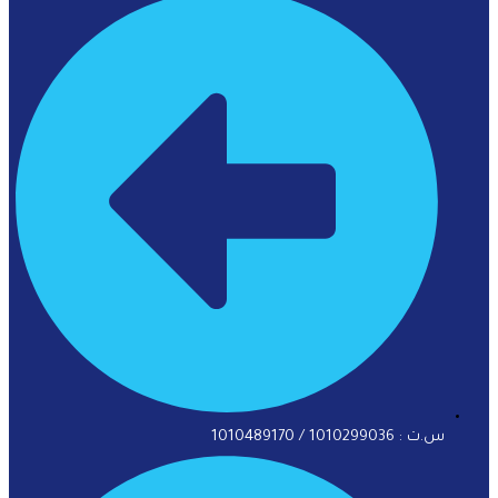
س.ت : 1010299036 / 1010489170