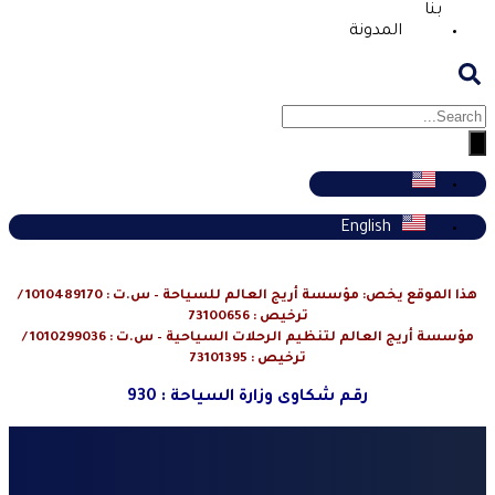
بنا
المدونة
English
هذا الموقع يخص: مؤسسة أريج العالم للسياحة – س.ت : 1010489170 /
ترخيص : 73100656
مؤسسة أريج العالم لتنظيم الرحلات السياحية – س.ت : 1010299036 /
ترخيص : 73101395
رقم شكاوى وزارة السياحة : 930