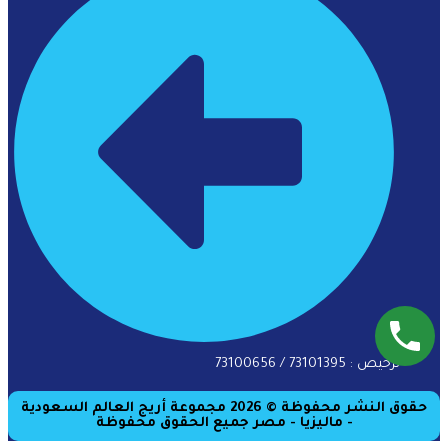
ترخيص : 73101395 / 73100656
حقوق النشر محفوظة © 2026 مجموعة أريج العالم السعودية
- ماليزيا - مصر جميع الحقوق محفوظة