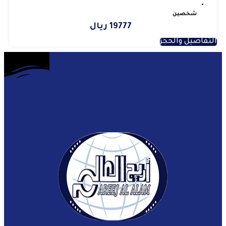
شخصين
19777 ريال
التفاصيل والحجز