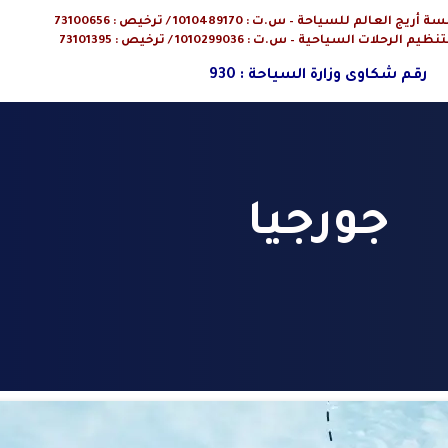
م للسياحة – س.ت : 1010489170 / ترخيص : 73100656
ت السياحية – س.ت : 1010299036 / ترخيص : 73101395
رقم شكاوى وزارة السياحة : 930
جورجيا